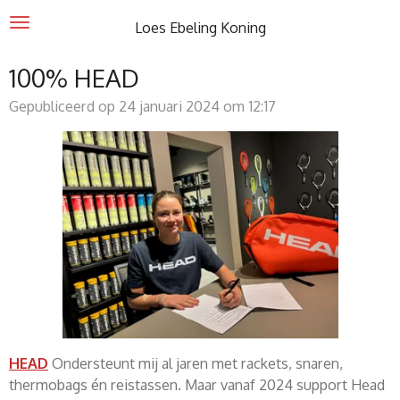
Ga
Loes Ebeling Koning
direct
naar
100% HEAD
de
Gepubliceerd op 24 januari 2024 om 12:17
hoofdinhoud
HEAD
Ondersteunt mij al jaren met rackets, snaren,
thermobags én reistassen. Maar vanaf 2024 support Head