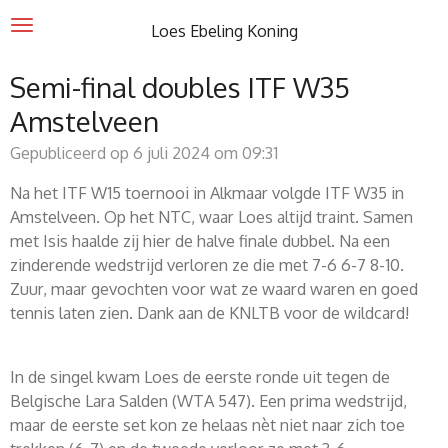
Ga
Loes Ebeling Koning
direct
naar
Semi-final doubles ITF W35
de
Amstelveen
hoofdinhoud
Gepubliceerd op 6 juli 2024 om 09:31
Na het ITF W15 toernooi in Alkmaar volgde ITF W35 in
Amstelveen. Op het NTC, waar Loes altijd traint. Samen
met Isis haalde zij hier de halve finale dubbel. Na een
zinderende wedstrijd verloren ze die met 7-6 6-7 8-10.
Zuur, maar gevochten voor wat ze waard waren en goed
tennis laten zien. Dank aan de KNLTB voor de wildcard!
In de singel kwam Loes de eerste ronde uit tegen de
Belgische Lara Salden (WTA 547). Een prima wedstrijd,
maar de eerste set kon ze helaas nèt niet naar zich toe