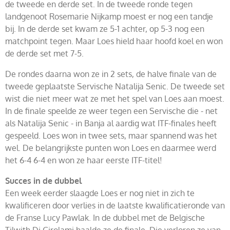
de tweede en derde set. In de tweede ronde tegen
landgenoot Rosemarie Nijkamp moest er nog een tandje
bij. In de derde set kwam ze 5-1 achter, op 5-3 nog een
matchpoint tegen. Maar Loes hield haar hoofd koel en won
de derde set met 7-5.
De rondes daarna won ze in 2 sets, de halve finale van de
tweede geplaatste Servische Natalija Senic. De tweede set
wist die niet meer wat ze met het spel van Loes aan moest.
In de finale speelde ze weer tegen een Servische die - net
als Natalija Senic - in Banja al aardig wat ITF-finales heeft
gespeeld. Loes won in twee sets, maar spannend was het
wel. De belangrijkste punten won Loes en daarmee werd
het 6-4 6-4 en won ze haar eerste ITF-titel!
Succes in de dubbel
Een week eerder slaagde Loes er nog niet in zich te
kwalificeren door verlies in de laatste kwalificatieronde van
de Franse Lucy Pawlak. In de dubbel met de Belgische
Tilwith Di Girolami haalde ze de finale. Die verloren ze van