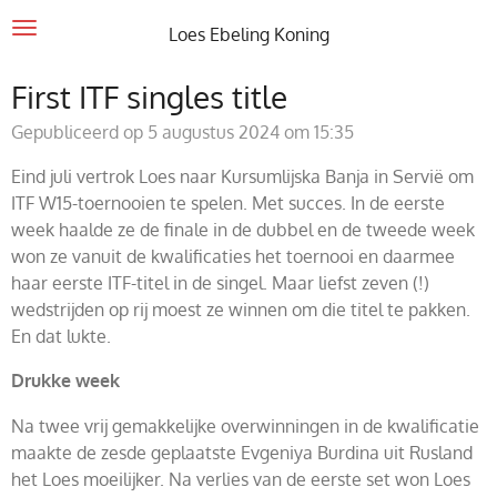
Ga
Loes Ebeling Koning
direct
naar
First ITF singles title
de
Gepubliceerd op 5 augustus 2024 om 15:35
hoofdinhoud
Eind juli vertrok Loes naar Kursumlijska Banja in Servië om
ITF W15-toernooien te spelen. Met succes. In de eerste
week haalde ze de finale in de dubbel en de tweede week
won ze vanuit de kwalificaties het toernooi en daarmee
haar eerste ITF-titel in de singel. Maar liefst zeven (!)
wedstrijden op rij moest ze winnen om die titel te pakken.
En dat lukte.
Drukke week
Na twee vrij gemakkelijke overwinningen in de kwalificatie
maakte de zesde geplaatste Evgeniya Burdina uit Rusland
het Loes moeilijker. Na verlies van de eerste set won Loes