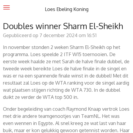
Ga
Loes Ebeling Koning
direct
naar
Doubles winner Sharm El-Sheikh
de
Gepubliceerd op 7 december 2024 om 16:51
hoofdinhoud
In november stonden 2 weken Sharm El-Sheikh op het
programma. Loes speelde 2 ITF W15 toernooien. De
eerste week haalde ze met Sarah de halve finale dubbel, de
tweede week bereikte Loes de halve finale in de singel en
was er na een spannende finale winst in de dubbel! Met dit
resultaat zal Loes op de WTA ranking voor de singel aardig
wat plaatsen stijgen richting de WTA 730. In de dubbel
duikt ze verder de WTA top 500 in.
Onder begeleiding van coach Raymond Knaap vertrok Loes
met drie andere teamgenootjes van TeamNL. Het was
even wennen in Egypte. Al snel kreeg ze wat last van haar
buik, maar er kon gelukkig gewoon getennist worden. Haar