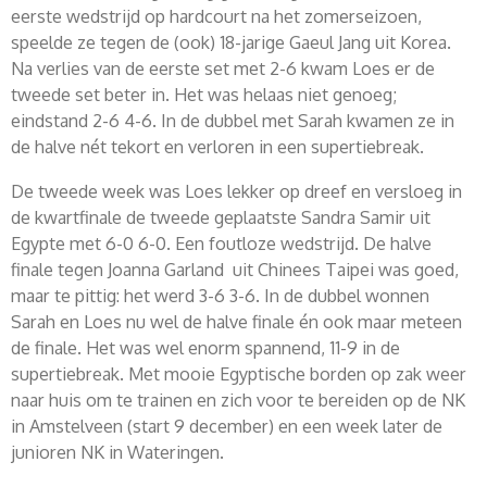
eerste wedstrijd op hardcourt na het zomerseizoen,
speelde ze tegen de (ook) 18-jarige Gaeul Jang uit Korea.
Na verlies van de eerste set met 2-6 kwam Loes er de
tweede set beter in. Het was helaas niet genoeg;
eindstand 2-6 4-6. In de dubbel met Sarah kwamen ze in
de halve nét tekort en verloren in een supertiebreak.
De tweede week was Loes lekker op dreef en versloeg in
de kwartfinale de tweede geplaatste Sandra Samir uit
Egypte met 6-0 6-0. Een foutloze wedstrijd. De halve
finale tegen Joanna Garland uit Chinees Taipei was goed,
maar te pittig: het werd 3-6 3-6. In de dubbel wonnen
Sarah en Loes nu wel de halve finale én ook maar meteen
de finale. Het was wel enorm spannend, 11-9 in de
supertiebreak. Met mooie Egyptische borden op zak weer
naar huis om te trainen en zich voor te bereiden op de NK
in Amstelveen (start 9 december) en een week later de
junioren NK in Wateringen.