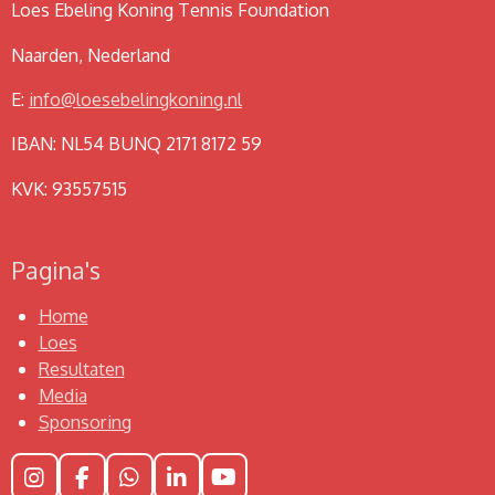
Loes Ebeling Koning Tennis Foundation
Naarden, Nederland
E:
info@loesebelingkoning.nl
IBAN: NL54 BUNQ 2171 8172 59
KVK: 93557515
Pagina's
Home
Loes
Resultaten
Media
Sponsoring
I
F
W
L
Y