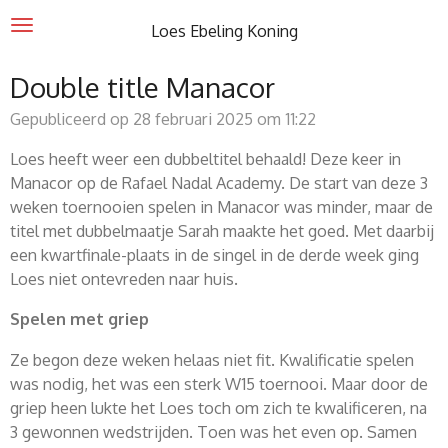
Ga
Loes Ebeling Koning
direct
naar
Double title Manacor
de
Gepubliceerd op 28 februari 2025 om 11:22
hoofdinhoud
Loes heeft weer een dubbeltitel behaald! Deze keer in
Manacor op de Rafael Nadal Academy. De start van deze 3
weken toernooien spelen in Manacor was minder, maar de
titel met dubbelmaatje Sarah maakte het goed. Met daarbij
een kwartfinale-plaats in de singel in de derde week ging
Loes niet ontevreden naar huis.
Spelen met griep
Ze begon deze weken helaas niet fit. Kwalificatie spelen
was nodig, het was een sterk W15 toernooi. Maar door de
griep heen lukte het Loes toch om zich te kwalificeren, na
3 gewonnen wedstrijden. Toen was het even op. Samen