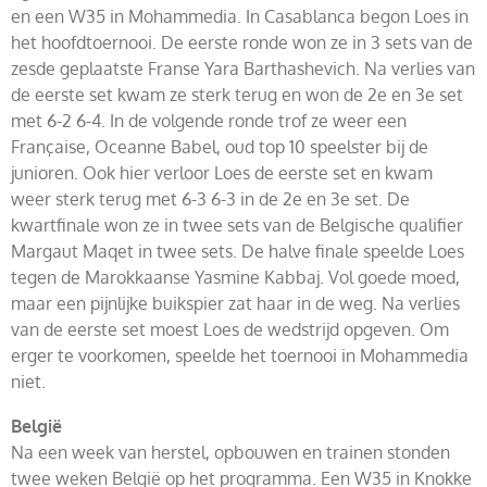
en een W35 in Mohammedia. In Casablanca begon Loes in
het hoofdtoernooi. De eerste ronde won ze in 3 sets van de
zesde geplaatste Franse Yara Barthashevich. Na verlies van
de eerste set kwam ze sterk terug en won de 2e en 3e set
met 6-2 6-4. In de volgende ronde trof ze weer een
Française, Oceanne Babel, oud top 10 speelster bij de
junioren. Ook hier verloor Loes de eerste set en kwam
weer sterk terug met 6-3 6-3 in de 2e en 3e set. De
kwartfinale won ze in twee sets van de Belgische qualifier
Margaut Maqet in twee sets. De halve finale speelde Loes
tegen de Marokkaanse Yasmine Kabbaj. Vol goede moed,
maar een pijnlijke buikspier zat haar in de weg. Na verlies
van de eerste set moest Loes de wedstrijd opgeven. Om
erger te voorkomen, speelde het toernooi in Mohammedia
niet.
België
Na een week van herstel, opbouwen en trainen stonden
twee weken België op het programma. Een W35 in Knokke