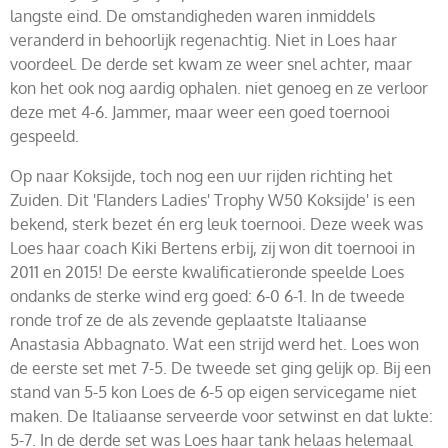
langste eind. De omstandigheden waren inmiddels
veranderd in behoorlijk regenachtig. Niet in Loes haar
voordeel. De derde set kwam ze weer snel achter, maar
kon het ook nog aardig ophalen. niet genoeg en ze verloor
deze met 4-6. Jammer, maar weer een goed toernooi
gespeeld.
Op naar Koksijde, toch nog een uur rijden richting het
Zuiden. Dit 'Flanders Ladies' Trophy W50 Koksijde' is een
bekend, sterk bezet én erg leuk toernooi. Deze week was
Loes haar coach Kiki Bertens erbij, zij won dit toernooi in
2011 en 2015! De eerste kwalificatieronde speelde Loes
ondanks de sterke wind erg goed: 6-0 6-1. In de tweede
ronde trof ze de als zevende geplaatste Italiaanse
Anastasia Abbagnato. Wat een strijd werd het. Loes won
de eerste set met 7-5. De tweede set ging gelijk op. Bij een
stand van 5-5 kon Loes de 6-5 op eigen servicegame niet
maken. De Italiaanse serveerde voor setwinst en dat lukte:
5-7. In de derde set was Loes haar tank helaas helemaal