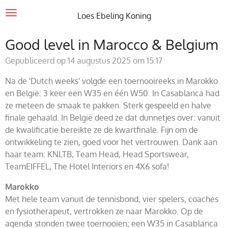
Ga
Loes Ebeling Koning
direct
naar
Good level in Marocco & Belgium
de
Gepubliceerd op 14 augustus 2025 om 15:17
hoofdinhoud
Na de 'Dutch weeks' volgde een toernooireeks in Marokko
en België: 3 keer een W35 en één W50. In Casablanca had
ze meteen de smaak te pakken. Sterk gespeeld en halve
finale gehaald. In België deed ze dat dunnetjes over: vanuit
de kwalificatie bereikte ze de kwartfinale. Fijn om de
ontwikkeling te zien, goed voor het vertrouwen. Dank aan
haar team: KNLTB, Team Head, Head Sportswear,
TeamEIFFEL, The Hotel Interiors en 4X6 sofa!
Marokko
Met hele team vanuit de tennisbond, vier spelers, coaches
en fysiotherapeut, vertrokken ze naar Marokko. Op de
agenda stonden twee toernooien; een W35 in Casablanca