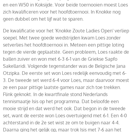
en een W50 in Koksijde. Voor beide toernooien moest Loes
zich kwalificeren voor het hoofdtoernooi. In Knokke nog
geen dubbel om het lijf wat te sparen.
De kwalificatie voor het 'Knokke Zoute Ladies Open' verliep
soepel. Met twee goede wedstrijden kwam Loes zonder
setverlies het hoofdtoernooi in. Meteen een pittige loting
tegen de vierde geplaatste. Geen probleem, Loes raakte de
ballen zuiver en won met 6-3 6-1 van de Griekse Sapfo
Sakellaridi. Volgende tegenstander was de Belgische Jana
Otzipka. De eerste set won Loes redelijk eenvoudig met 6-
3. De tweede set werd 6-4 voor Loes, maar daarvoor moest
ze een paar pittige laatste games naar zich toe trekken.
Flink geknokt. In de kwartfinale stond Nederlands
tennismaatje Isis op het programma. Dat beloofde een
mooie strijd en dat werd het ook. Dat begon in de tweede
set, want de eerste won Loes overtuigend met 6-1. Een 4-0
achterstand in de 2e set wist ze om te buigen naar 4-4.
Daarna ging het gelijk op, maar trok Isis met 7-6 aan het