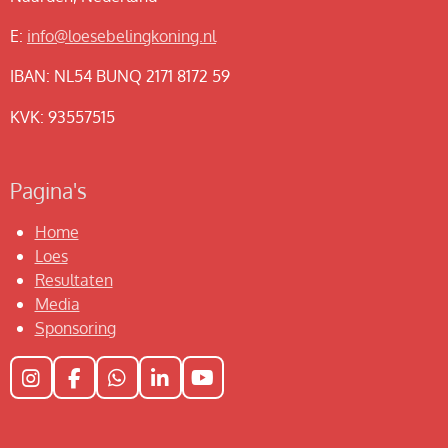
E:
info@loesebelingkoning.nl
IBAN: NL54 BUNQ 2171 8172 59
KVK: 93557515
Pagina's
Home
Loes
Resultaten
Media
Sponsoring
I
F
W
L
Y
n
a
h
i
o
s
c
a
n
u
t
e
t
k
T