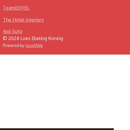
TeamEIFFEL
The Hotel Interiors
4x6 Sofa
© 2024 Loes Ebeling Koning
Powered by
JouwWeb