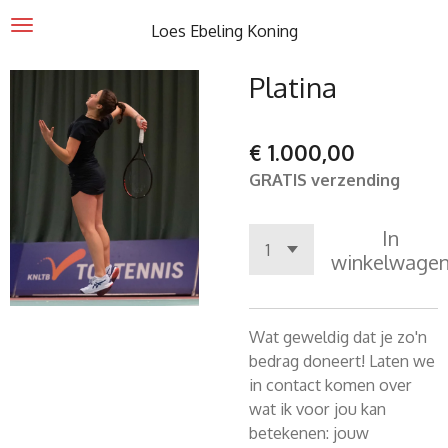
Ga
Loes Ebeling Koning
direct
naar
Platina
de
hoofdinhoud
€ 1.000,00
GRATIS verzending
In
winkelwage
Wat geweldig dat je zo'n
bedrag doneert! Laten we
in contact komen over
wat ik voor jou kan
betekenen: jouw