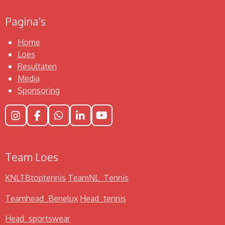
Pagina's
Home
Loes
Resultaten
Media
Sponsoring
I
F
W
L
Y
n
a
h
i
o
s
c
a
n
u
t
e
t
k
T
Team Loes
a
b
s
e
u
g
o
A
d
b
r
o
p
I
e
KNLTBtoptennis
TeamNL_Tennis
a
k
p
n
m
Teamhead_Benelux
Head_tennis
Head_sportswear